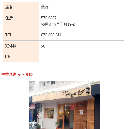
店名
華洋
住所
572-0837
寝屋川市早子町19-2
TEL
072-803-6111
定休日
火
PR
中華菜房 そらまめ