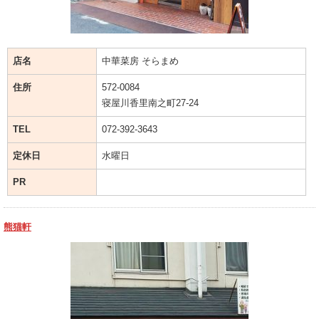
店名
中華菜房 そらまめ
住所
572-0084
寝屋川香里南之町27-24
TEL
072-392-3643
定休日
水曜日
PR
熊猫軒