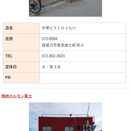
店名
中華ビストロうちだ
住所
572-0084
寝屋川市香里南之町36-3
TEL
072-802-3023
定休日
火・第３水
PR
焼肉ホルモン富士